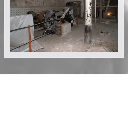
© 2002-
2026
mezger haus-baubetreuungs GmbH &
mezger haus-verwaltungs GmbH | webdesign:
|
Datenschutzerklärung